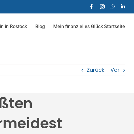
Facebook
Instagram
WhatsAp
Link
n in Rostock
Blog
Mein finanzielles Glück Startseite
Zurück
Vor
ößten
ermeidest