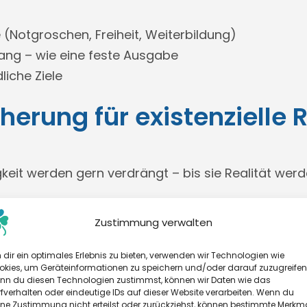
 (Notgroschen, Freiheit, Weiterbildung)
ang – wie eine feste Ausgabe
liche Ziele
erung für existenzielle R
gkeit werden gern verdrängt – bis sie Realität werd
dauerhaft nicht mehr arbeiten. Ohne Berufsunfähi
Zustimmung verwalten
nanziell vor dem Nichts.
dir ein optimales Erlebnis zu bieten, verwenden wir Technologien wie
okies, um Geräteinformationen zu speichern und/oder darauf zuzugreifen
nn du diesen Technologien zustimmst, können wir Daten wie das
fverhalten oder eindeutige IDs auf dieser Website verarbeiten. Wenn du
ine Zustimmung nicht erteilst oder zurückziehst, können bestimmte Merkm