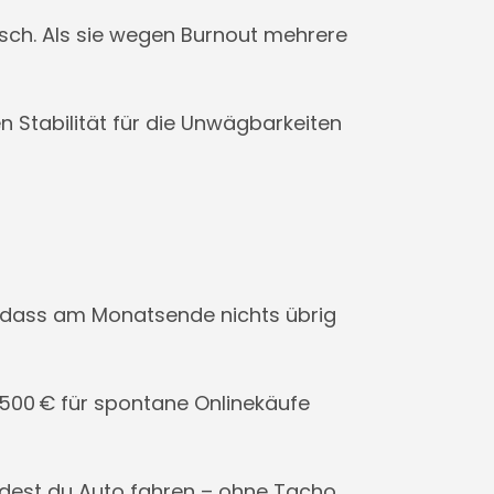
isch. Als sie wegen Burnout mehrere
 Stabilität für die Unwägbarkeiten
u, dass am Monatsende nichts übrig
2.500 € für spontane Onlinekäufe
ürdest du Auto fahren – ohne Tacho.