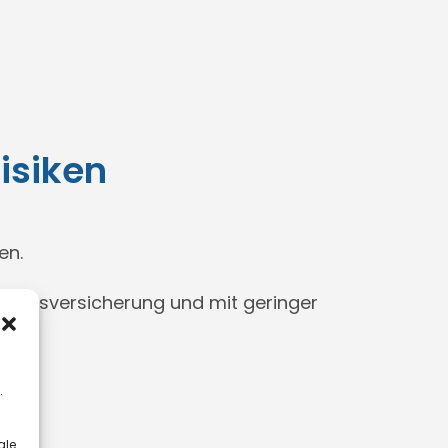
isiken
en.
gkeitsversicherung und mit geringer
.
ale