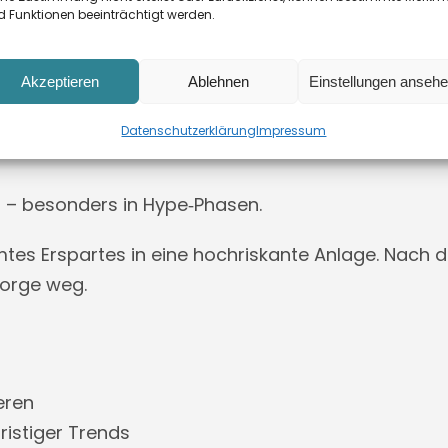
 B. BU)
 Funktionen beeinträchtigt werden.
die Lebenssituation anpassen
sondern aus Verantwortung
Akzeptieren
Ablehnen
Einstellungen anseh
s Gier oder Hype
Datenschutzerklärung
Impressum
d – besonders in Hype‑Phasen.
mtes Erspartes in eine hochriskante Anlage. Nach d
sorge weg.
eren
fristiger Trends