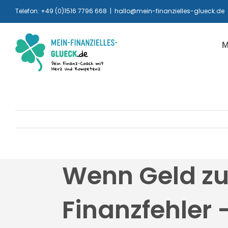
Zum
Telefon: +49 (0)1516 7796 668
|
hallo@mein-finanzielles-glueck.de
Inhalt
springen
M
Wenn Geld zur
Finanzfehler 