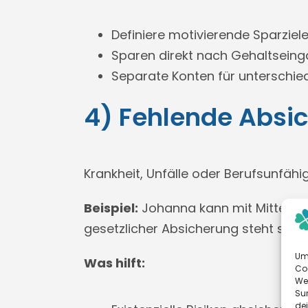
Definiere motivierende Sparziele
Sparen direkt nach Gehaltseing
Separate Konten für unterschied
4) Fehlende Absich
Krankheit, Unfälle oder Berufsunfähi
Beispiel:
Johanna kann mit Mitte 30 
gesetzlicher Absicherung steht sie fi
Um 
Was hilft:
Co
We
Sur
de