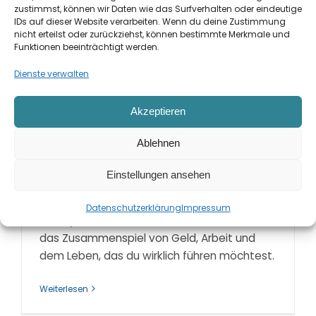
zustimmst, können wir Daten wie das Surfverhalten oder eindeutige
IDs auf dieser Website verarbeiten. Wenn du deine Zustimmung
nicht erteilst oder zurückziehst, können bestimmte Merkmale und
Funktionen beeinträchtigt werden.
Dienste verwalten
Dein Weg zur Money-Life-Balance
5. Mai 2025
Akzeptieren
Ablehnen
In einer schnelllebigen Welt ist es gar nicht
so leicht, finanzielle Sicherheit, berufliche
Einstellungen ansehen
Anforderungen und ein erfülltes Privatleben
in Einklang zu bringen. Genau hier setzt die
Datenschutzerklärung
Impressum
Money Work Life Balance an: Sie beschreibt
das Zusammenspiel von Geld, Arbeit und
dem Leben, das du wirklich führen möchtest.
Weiterlesen