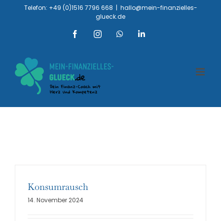
Zum
Telefon: +49 (0)1516 7796 668
|
hallo@mein-finanzielles-
glueck.de
Inhalt
springen
Facebook
Instagram
WhatsApp
LinkedIn
Konsumrausch
14. November 2024